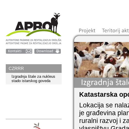
CZRRR
Izgradnja štale za nukleus
stado istarskog goveda
Katastarska opć
Lokacija se nal
je građevina pla
ruralni razvoj i z
vlasništvu Grad