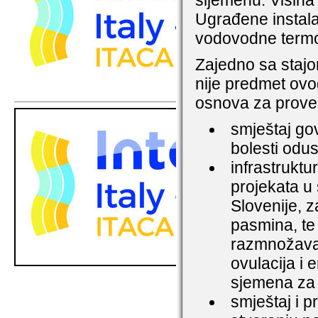
sljemenu. Visina 
Ugrađene instalac
vodovodne termop
Zajedno sa stajo
nije predmet ovog
osnova za prove
smještaj gov
bolesti odu
infrastruktu
projekata u
Slovenije, 
pasmina, te
razmnožavan
ovulacija i
sjemena za 
smještaj i 