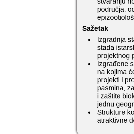
stvaranju no
područja, od
epizootiološ
Sažetak
Izgradnja st
stada istar
projektnog 
Izgrađene st
na kojima će
projekti i pr
pasmina, za
i zaštite bi
jednu geogra
Strukture ko
atraktivne d