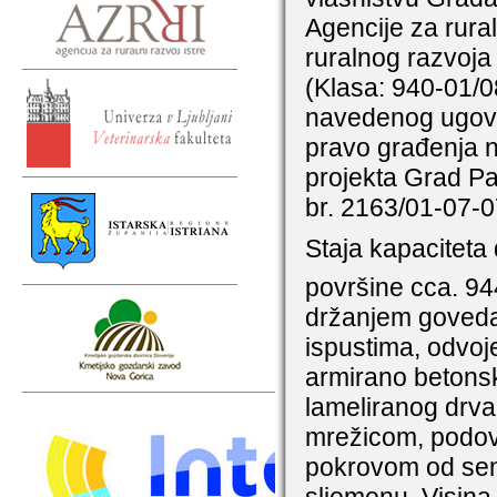
Agencije za rura
ruralnog razvoja
(Klasa: 940-01/0
navedenog ugovo
pravo građenja 
projekta Grad Pa
br. 2163/01-07-0
Staja kapaciteta 
površine cca. 9
držanjem goveda 
ispustima, odvoj
armirano betonsk
lameliranog drva
mrežicom, podovi
pokrovom od send