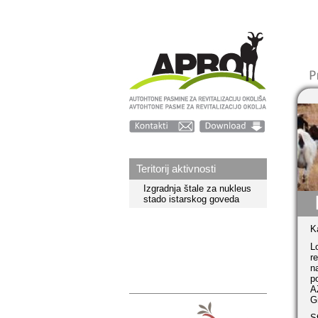
Teritorij aktivnosti
Izgradnja štale za nukleus
stado istarskog goveda
K
L
r
n
p
A
G
S