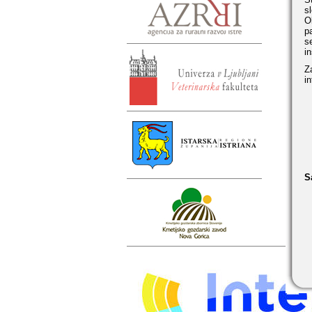
s
O
p
s
i
Z
i
S