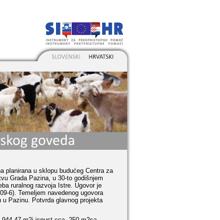
na planirana u sklopu budućeg Centra za
ništvu Grada Pazina, u 30-to godišnjem
ba ruralnog razvoja Istre. Ugovor je
2-09-6). Temeljem navedenog ugovora
 u Pazinu. Potvrda glavnog projekta
a. 944,47 m2i ispust cca. 250 m2sa