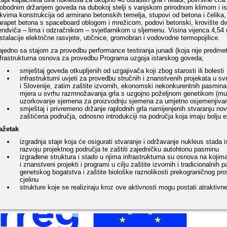
lobodnim držanjem goveda na dubokoj stelji s vanjskom prirodnom klimom i is
kvirna konstrukcija od armirano betonskih temelja, stupovi od betona i čelika,
arapet betona s spaceboard oblogom i mrežicom, podovi betonski, krovište 
endviča – lima i odzračnikom – svjetlarnikom u sljemenu. Visina vijenca 4,54
nstalacije električne rasvjete, utičnice, gromobran i vodovodne termopojilice.
ajedno sa stajom za provedbu performance testiranja junadi (koja nije predmet
nfrastrukturna osnova za provedbu Programa uzgoja istarskog goveda;
smještaj goveda otkupljenih od uzgajivača koji zbog starosti ili bolest
infrastrukturni uvjeti za provedbu stručnih i znanstvenih projekata u 
i Slovenije, zatim zaštite izvornih, ekonomski nekonkurentnih pasmin
mjera u svrhu razmnožavanja grla s uzgojno poželjnom genetikom (multi
uzorkovanje sjemena za proizvodnju sjemena za umjetno osjemenjivan
smještaj i privremeno držanje raplodnih grla namijenjenih stvaranju novi
zaštićena područja, odnosno introdukciji na područja koja imaju bolju e
ažetak
izgradnja staje koja će osigurati stvaranje i održavanje nukleus stada 
razvoju projektnog područja te zaštiti zajedničku autohtonu pasminu
izgrađene struktura i stado u njima infrastrukturna su osnova na kojima 
i znanstveni projekti i programi u cilju zaštite izvornih i tradicionalnih
genetskog bogatstva i zaštite biološke raznolikosti prekograničnog pros
cjelinu
strukture koje se realiziraju kroz ove aktivnosti mogu postati atraktivne