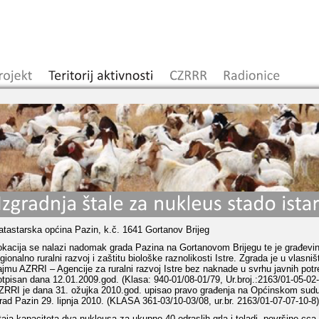
atastarska općina Pazin, k.č. 1641 Gortanov Brijeg
okacija se nalazi nadomak grada Pazina na Gortanovom Brijegu te je građevi
egionalno ruralni razvoj i zaštitu biološke raznolikosti Istre. Zgrada je u vlas
ajmu AZRRI – Agencije za ruralni razvoj Istre bez naknade u svrhu javnih potre
otpisan dana 12.01.2009.god. (Klasa: 940-01/08-01/79, Ur.broj.:2163/01-05-0
ZRRI je dana 31. ožujka 2010.god. upisao pravo građenja na Općinskom sudu
rad Pazin 29. lipnja 2010. (KLASA 361-03/10-03/08, ur.br. 2163/01-07-07-10-8)
taja kapaciteta dva nukleusa za ukupno 40 odraslih grla i teladi, površine cc