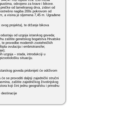
pustima, odvojeno za krave i bikove.
 prečke od lameliranog drva, zidovi od
dvostrešno nagiba 200s pokrovom od
 m, a visina je sljemena 7,45 m. Ugrađene
 ovog projekta), te držanje bikova
i odustaju od uzgoja istarskog goveda;
svrhu zaštite genetskog bogatstva Hrvatske
a, te provedbe modernih zootehničkih
pla ovulacija i embriotransfer,
je);
h uzgoja – stada, introdukciji u
pizootiološku situaciju.
istarskog goveda pridonijeti će održivom
će se provoditi daljnji zajednički stručni
 pasmina, zaštite zajedničkog životinjskog
tora koji čini jednu geografsku i prirodnu
 destinacije