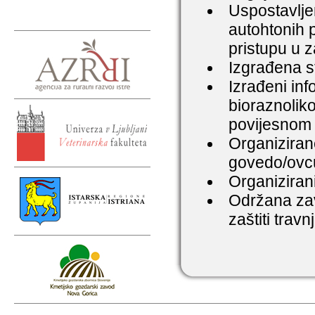
Uspostavljen
autohtonih 
pristupu u z
Izgrađena s
Izrađeni inf
bioraznoliko
povijesnom 
Organizirane
govedo/ovcu
Organizirani
Održana zav
zaštiti trav