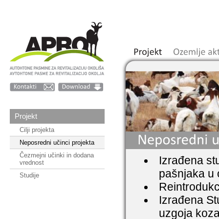
Projekt
Cilji projekta
Neposredni učinci projekta
Čezmejni učinki in dodana
Izrađena stu
vrednost
pašnjaka u 
Studije
Reintrodukc
Izrađena Stud
uzgoja koza