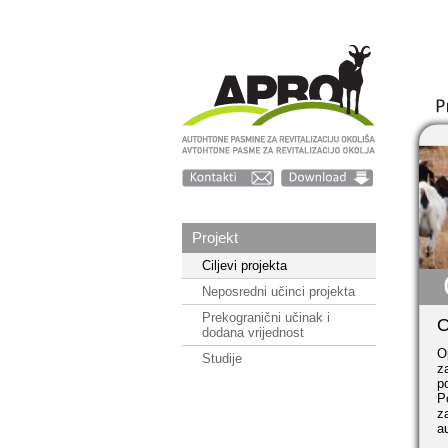
Projekt
Ciljevi projekta
Neposredni učinci projekta
Prekogranični učinak i
O
dodana vrijednost
O
Studije
z
p
P
z
a