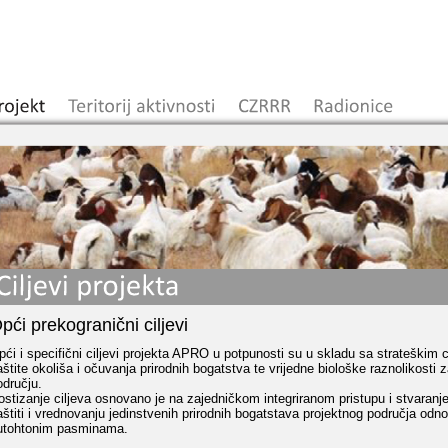
pći prekogranični ciljevi
pći i specifični ciljevi projekta APRO u potpunosti su u skladu sa strateškim c
aštite okoliša i očuvanja prirodnih bogatstva te vrijedne biološke raznolikost
odručju.
ostizanje ciljeva osnovano je na zajedničkom integriranom pristupu i stvaranje 
aštiti i vrednovanju jedinstvenih prirodnih bogatstava projektnog područja odn
utohtonim pasminama.