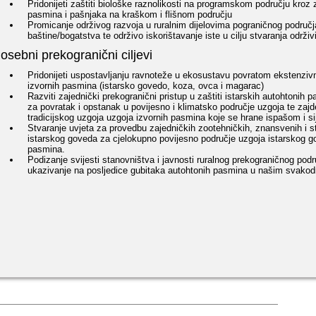
Pridonijeti zaštiti biološke raznolikosti na programskom području kroz z
pasmina i pašnjaka na kraškom i flišnom području
Promicanje održivog razvoja u ruralnim dijelovima pograničnog područja
baštine/bogatstva te održivo iskorištavanje iste u cilju stvaranja održi
osebni prekogranični ciljevi
Pridonijeti uspostavljanju ravnoteže u ekosustavu povratom ekstenzi
izvornih pasmina (istarsko govedo, koza, ovca i magarac)
Razviti zajednički prekogranični pristup u zaštiti istarskih autohtonih
za povratak i opstanak u povijesno i klimatsko područje uzgoja te zajde
tradicijskog uzgoja uzgoja izvornih pasmina koje se hrane ispašom i s
Stvaranje uvjeta za provedbu zajedničkih zootehničkih, znansvenih i s
istarskog goveda za cjelokupno povijesno područje uzgoja istarskog gov
pasmina.
Podizanje svijesti stanovništva i javnosti ruralnog prekograničnog podru
ukazivanje na posljedice gubitaka autohtonih pasmina u našim svako