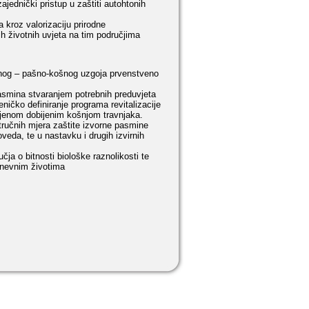
ajednički pristup u zaštiti autohtonih
 kroz valorizaciju prirodne
vih životnih uvjeta na tim područjima
vnog – pašno-košnog uzgoja prvenstveno
 pasmina stvaranjem potrebnih preduvjeta
ničko definiranje programa revitalizacije
ijenom dobijenim košnjom travnjaka.
tručnih mjera zaštite izvorne pasmine
eda, te u nastavku i drugih izvirnih
čja o bitnosti biološke raznolikosti te
dnevnim životima