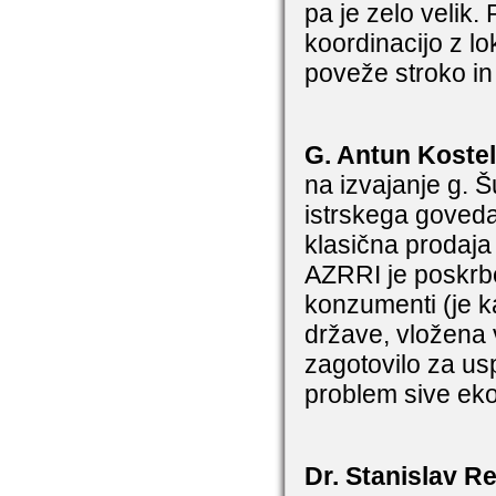
pa je zelo velik.
koordinacijo z lo
poveže stroko in
G. Antun Koste
na izvajanje g. Š
istrskega goveda 
klasična prodaja
AZRRI je poskrbe
konzumenti (je ka
države, vložena
zagotovilo za us
problem sive ek
Dr. Stanislav R