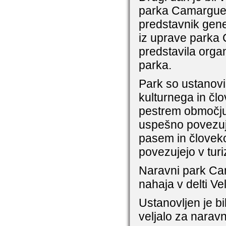
parka Camargue. 
predstavnik gene
iz uprave parka 
predstavila organ
parka.
Park so ustanovi
kulturnega in čl
pestrem območju 
uspešno povezuje
pasem in človeko
povezujejo v tur
Naravni park Ca
nahaja v delti Ve
Ustanovljen je bi
veljalo za narav