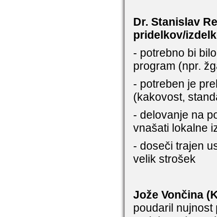
Dr. Stanislav Re
pridelkov/izdel
- potrebno bi bil
program (npr. žg
- potreben je pr
(kakovost, standar
- delovanje na p
vnašati lokalne i
- doseči trajen us
velik strošek
Jože Vončina (
poudaril nujnost