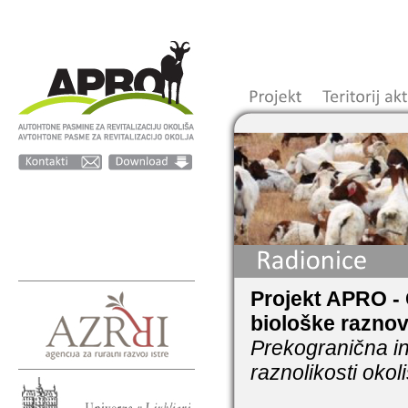
Projekt APRO -
biološke raznov
Prekogranična inic
raznolikosti oko