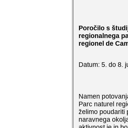
Poročilo s štud
regionalnega pa
regionel de Ca
Datum: 5. do 8. j
Namen potovanja 
Parc naturel reg
želimo poudariti 
naravnega okolj
aktivnost je in b