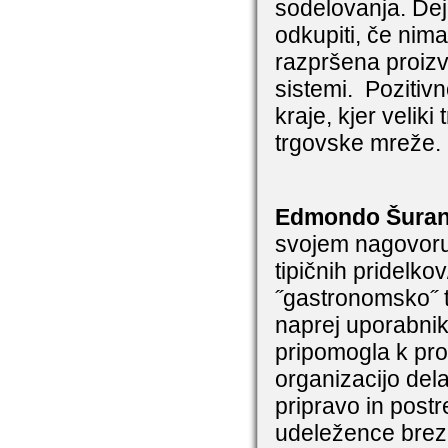
sodelovanja. Dej
odkupiti, če nim
razpršena proizvo
sistemi.
Pozitivn
kraje, kjer velik
trgovske mreže.
Edmondo Šuran (
svojem nagovoru
tipičnih pridelkov
˝gastronomsko˝ te
naprej uporabniko
pripomogla k pro
organizacijo del
pripravo in post
udeležence brezp