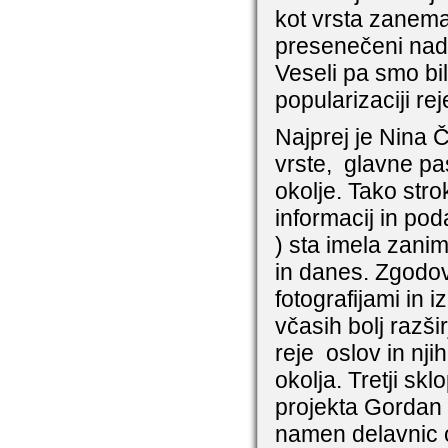
kot vrsta zanemar
presenečeni nad 
Veseli pa smo bil
popularizaciji re
Najprej je Nina 
vrste,
glavne pas
okolje. Tako stro
informacij in po
) sta imela zani
in danes. Zgodovi
fotografijami in i
včasih bolj razši
reje oslov in nj
okolja. Tretji sk
projekta Gordan 
namen delavnic 