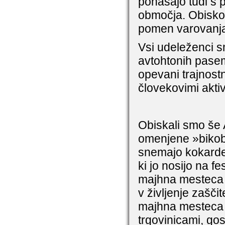
ponašajo tudi s p
območja. Obiskov
pomen varovanja
Vsi udeleženci s
avtohtonih pasem
opevani trajnost
človekovimi akti
Obiskali smo še A
omenjene »bikobo
snemajo kokarde.
ki jo nosijo na fe
majhna mesteca l
v življenje zašči
majhna mesteca s 
trgovinicami, go