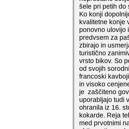
šele pri petih d
Ko konji dopolnijo
kvalitetne konje v
ponovno ulovijo 
predvsem za pašn
zbirajo in usmerj
turistično zanimi
vrsto bikov. So p
od svojih sorodn
francoski kavboj
in visoko cenjen
je zaščiteno gov
uporabljajo tudi 
ohranila iz 16. s
kokarde. Reja te
med prvotnimi na