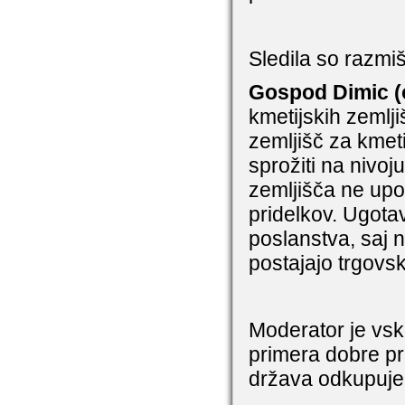
Sledila so razmi
Gospod Dimic (
kmetijskih zemlj
zemljišč za kmeti
sprožiti na nivoj
zemljišča ne upor
pridelkov. Ugotav
poslanstva, saj 
postajajo trgovsk
Moderator je vsk
primera dobre p
država odkupuje