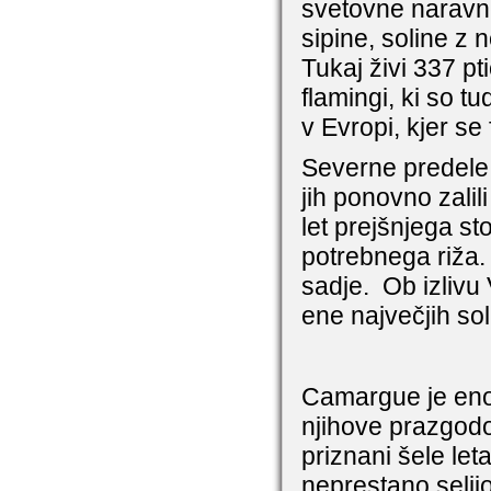
svetovne naravne
sipine, soline z 
Tukaj živi 337 pt
flamingi, ki so t
v Evropi, kjer se
Severne predele m
jih ponovno zalili
let prejšnjega st
potrebnega riža. 
sadje.
Ob izlivu
ene največjih sol
Camargue je eno n
njihove prazgodo
priznani šele let
neprestano selijo,