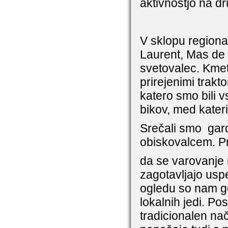
aktivnostjo na dru
V sklopu regiona
Laurent, Mas de 
svetovalec. Kmeti
prirejenimi trakt
katero smo bili v
bikov, med kateri
Srečali smo
gar
obiskovalcem. Pr
da se varovanje n
zagotavljajo us
ogledu so nam gost
lokalnih jedi. P
tradicionalen nač