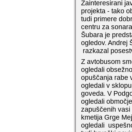
Zainteresirani ja
projekta - tako o
tudi primere dob
centru za sonara
Šubara je predst
ogledov. Andrej Š
razkazal posestv
Z avtobusom smo 
ogledali obsežno
opuščanja rabe v
ogledali v sklop
goveda. V Podgo
ogledali območje
zapuščenih vasi Č
kmetija Grge Mej
ogledali uspešno