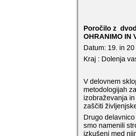
Poročilo z
dvod
OHRANIMO IN 
Datum: 19. in 20
Kraj : Dolenja v
V delovnem sklo
metodologijah za
izobraževanja in
zaščiti življenjsk
Drugo delavnico 
smo namenili str
izkušenj med nji