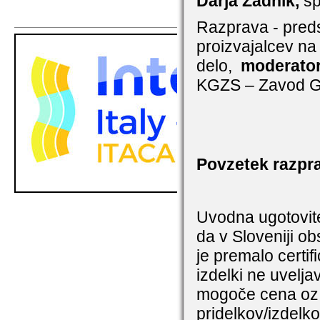
Darja Zadnik,
sp
Razprava - preds
proizvajalcev na
delo,
moderator
KGZS – Zavod 
Povzetek razpr
Uvodna ugotovite
da v Sloveniji ob
je premalo certifi
izdelki ne uveljav
mogoče cena oz. 
pridelkov/izdelko