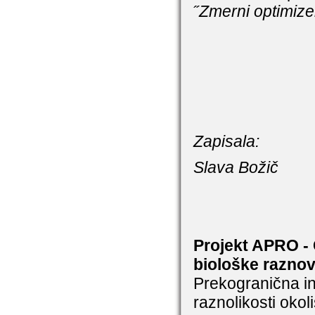
˝
Zmerni optimize
Zap
Slava Božič
Projekt APRO -
biološke raznov
Prekogranična inic
raznolikosti oko