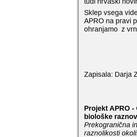
tudi hrvaški novin
Sklep vsega vi
APRO na pravi po
ohranjamo z vrni
Zapisala: Darja 
Projekt APRO -
biološke raznov
Prekogranična inic
raznolikosti oko