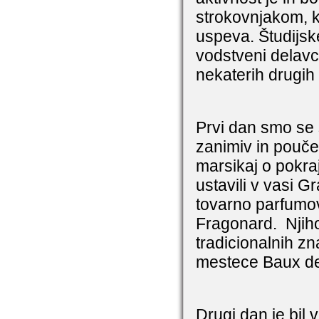
strokovnjakom, ki
uspeva. Študijsk
vodstveni delavci
nekaterih drugih
Prvi dan smo se s
zanimiv in pouče
marsikaj o pokra
ustavili v vasi Gr
tovarno parfumov
Fragonard.
Njih
tradicionalnih zn
mestece Baux de 
Drugi dan je bil