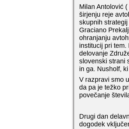
Milan Antolović (
širjenju reje av
skupnih strategij
Graciano Prekalj
ohranjanju avtoh
institucij pri te
delovanje Združe
slovenski strani 
in ga. Nusholf, k
V razpravi smo ug
da pa je težko pr
povečanje števila
Drugi dan delavnic
dogodek vključe