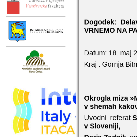
Dogodek:
Dela
VRNEMO NA PA
Datum: 18. maj 
Kraj : Gornja Bit
Okrogla miza »M
v shemah
kakov
Uvodni
referat
S
v Sloveniji,