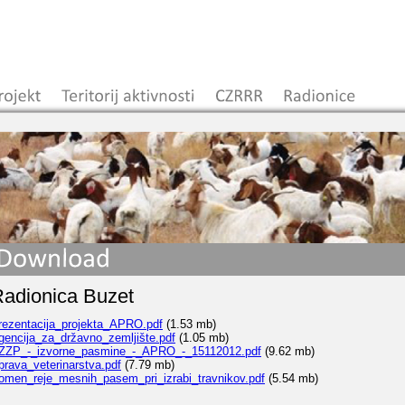
adionica Buzet
rezentacija_projekta_APRO.pdf
(1.53 mb)
gencija_za_državno_zemljište.pdf
(1.05 mb)
ZZP_-_izvorne_pasmine_-_APRO_-_15112012.pdf
(9.62 mb)
prava_veterinarstva.pdf
(7.79 mb)
omen_reje_mesnih_pasem_pri_izrabi_travnikov.pdf
(5.54 mb)