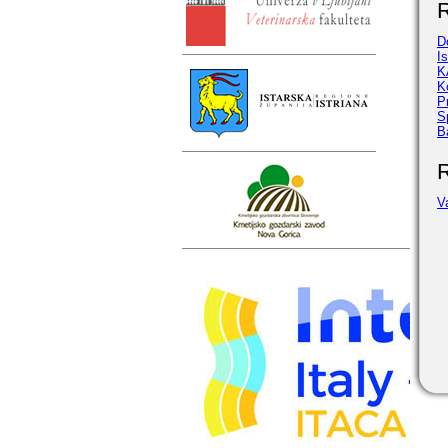
R
D
I
K
K
P
S
B
R
V