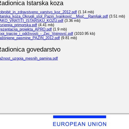
adionica Istarska koza
obrobit_in_zdravstveno_varstvo_koz_2012.pdf
(1.14 mb)
starska_koza_Okrugli_stol_Pazin_Ivanković__Mioč__Ramljak.pdf
(3.51 mb)
AKO_VRATITI_ISTARSKU_KOZU.pdf
(3.36 mb)
ozjereja_primorska.pdf
(4.41 mb)
rezentacija_projekta_APRO.pdf
(1.9 mb)
poj_traicije_i_održivosti_-_Zec_Vojinović.pdf
(1010.95 kb)
aštinjene_pasmine_PAZIN_2012.pdf
(9.81 mb)
adionica govedarstvo
ažnost_uzgoja_mesnih_pamina.pdf