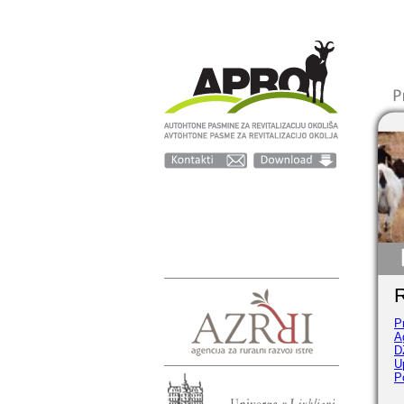
R
P
A
D
U
P